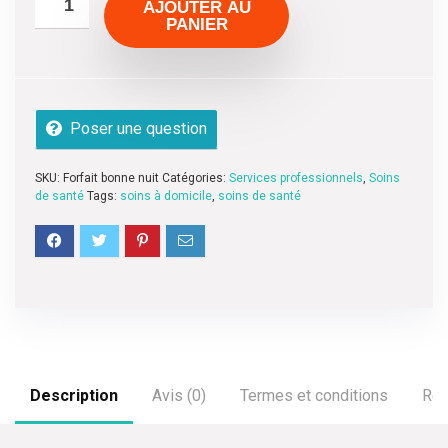
AJOUTER AU
r
PANIER
5
Poser une question
SKU:
Forfait bonne nuit
Catégories:
Services professionnels
,
Soins
de santé
Tags:
soins à domicile
,
soins de santé
Description
Avis (0)
Termes et conditions
Ren