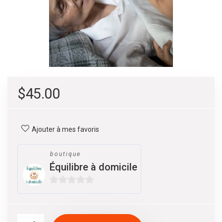
$
45.00
Ajouter à mes favoris
boutique
Équilibre à domicile
0
s
u