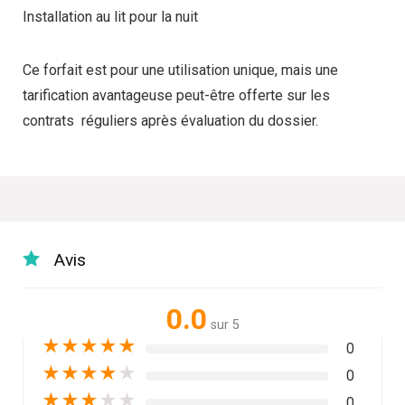
Installation au lit pour la nuit
Ce forfait est pour une utilisation unique, mais une
tarification avantageuse peut-être offerte sur les
contrats
réguliers après évaluation du dossier.
Avis
0.0
sur 5
★
★
★
★
★
0
★
★
★
★
★
0
★
★
★
★
★
0