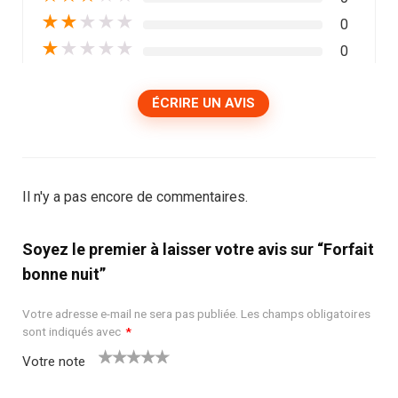
★
★
★
★
★
0
★
★
★
★
★
0
ÉCRIRE UN AVIS
Il n'y a pas encore de commentaires.
Soyez le premier à laisser votre avis sur “Forfait
bonne nuit”
Votre adresse e-mail ne sera pas publiée.
Les champs obligatoires
sont indiqués avec
*
Votre note
1
2
3
4
5