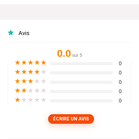
Avis
0.0
sur 5
★
★
★
★
★
0
★
★
★
★
★
0
★
★
★
★
★
0
★
★
★
★
★
0
★
★
★
★
★
0
ÉCRIRE UN AVIS