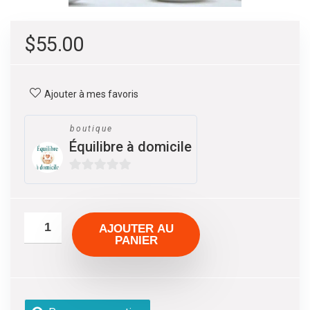
$
55.00
Ajouter à mes favoris
boutique
Équilibre à domicile
0
s
u
AJOUTER AU
r
PANIER
5