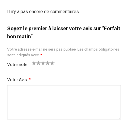
Il n'y a pas encore de commentaires.
Soyez le premier à laisser votre avis sur “Forfait
bon matin”
Votre adresse e-mail ne sera pas publiée.
Les champs obligatoires
sont indiqués avec
*
Votre note
1
2
3
4
5
Votre Avis
*