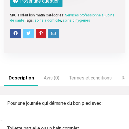
Poser une question
SKU:
Forfait bon matin
Catégories:
Services professionnels
,
Soins
de santé
Tags:
soins à domicile
,
soins d'hygiènes
Description
Avis (0)
Termes et conditions
Ren
Pour une journée qui démarre du bon pied avec :
·
Toilette partielle ou un bain complet