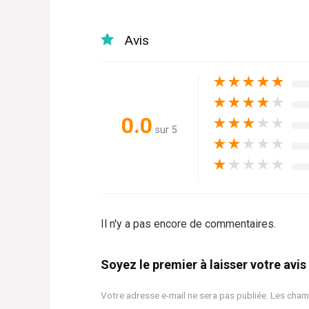
Avis
★
★
★
★
★
★
★
★
★
★
0.0
★
★
★
★
★
sur 5
★
★
★
★
★
★
★
★
★
★
Il n'y a pas encore de commentaires.
Soyez le premier à laisser votre avi
Votre adresse e-mail ne sera pas publiée.
Les cham