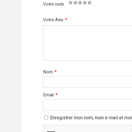
Votre note
1
2
3
4
5
Votre Avis
*
Nom
*
Email
*
Enregistrer mon nom, mon e-mail et mon