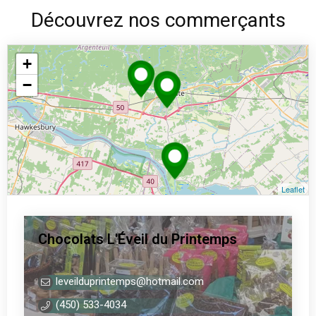
Découvrez nos commerçants
+
−
Leaflet
Chocolats L'Éveil du Printemps
0
leveilduprintemps@hotmail.com
s
(450) 533-4034
u