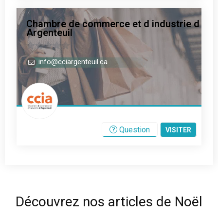
Chambre de commerce et d industrie d
Argenteuil
0
info@cciargenteuil.ca
s
u
r
5
Question
VISITER
Découvrez nos articles de Noël