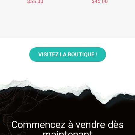
$
55.00
$
45.00
VISITEZ LA BOUTIQUE !
Commencez à vendre dès
maintenant