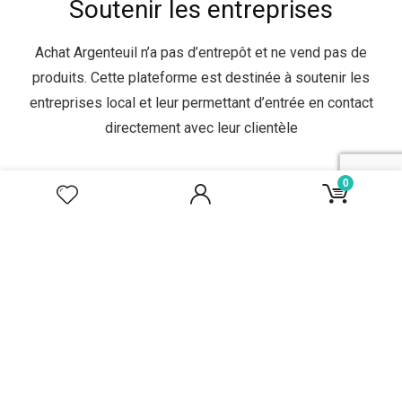
Soutenir les entreprises
Achat Argenteuil n’a pas d’entrepôt et ne vend pas de
produits. Cette plateforme est destinée à soutenir les
entreprises local et leur permettant d’entrée en contact
directement avec leur clientèle
0
La tranquillité d'esprit
Nous accordons une très haute importance à la
confidentialité de vos données. Si vous avez besoin
d’assistance en quoi que ce soit, nous sommes toujours
prêts à intervenir pour vous aider.
No widgets added. You can disable footer widget area in theme